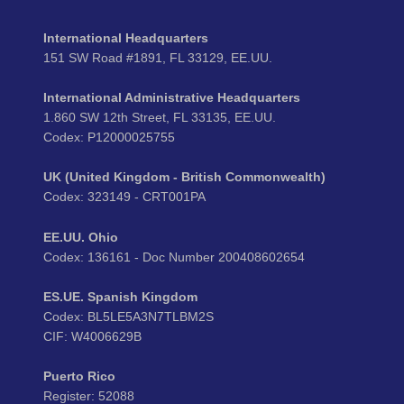
International Headquarters
151 SW Road #1891, FL 33129, EE.UU.
International Administrative Headquarters
1.860 SW 12th Street, FL 33135, EE.UU.
Codex: P12000025755
UK (United Kingdom - British Commonwealth)
Codex: 323149 - CRT001PA
EE.UU. Ohio
Codex: 136161 - Doc Number 200408602654
ES.UE. Spanish Kingdom
Codex: BL5LE5A3N7TLBM2S
CIF: W4006629B
Puerto Rico
Register: 52088