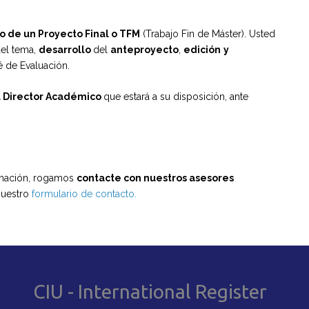
o de un Proyecto Final o TFM
(Trabajo Fin de Máster). Usted
el tema,
desarrollo
del
anteproyecto
,
edición
y
é de Evaluación.
el Director Académico
que estará a su disposición, ante
rmación, rogamos
contacte con nuestros asesores
uestro
formulario de contacto.
CIU - International Register