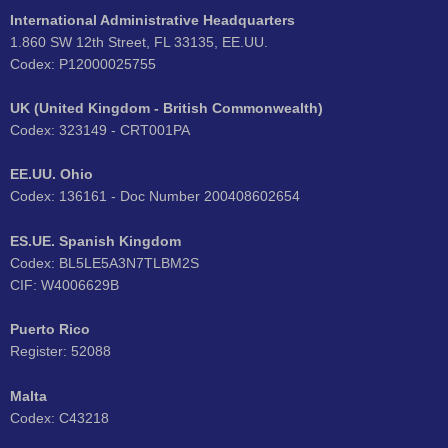
International Administrative Headquarters
1.860 SW 12th Street, FL 33135, EE.UU.
Codex: P12000025755
UK (United Kingdom - British Commonwealth)
Codex: 323149 - CRT001PA
EE.UU. Ohio
Codex: 136161 - Doc Number 200408602654
ES.UE. Spanish Kingdom
Codex: BL5LE5A3N7TLBM2S
CIF: W4006629B
Puerto Rico
Register: 52088
Malta
Codex: C43218